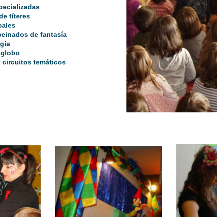
pecializadas
e títeres
cales
peinados de fantasía
gia
 globo
circuitos temáticos